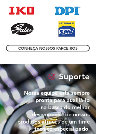
CONHEÇA NOSSOS PARCEIROS
Suporte
Nossa equipe está sempre
pronta para auxiliá-lo
na busca do melhor
desempenho de nossos
produtos através de um time
técnico especializado.