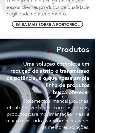
transparente e ética, garantimos aos
nossos clientes produtos de qualidade
e agilidade no atendimento.
SAIBA MAIS SOBRE A PORTORROL
Produtos
Uma solução completa em
redução de atrito e transmissão
de potência, é o que nossa ampla
linha de produtos
busca oferecer
Rolamentos, mancais, buchas,
retentores, vedações, correias, graxas,
produtos para movimentação linear e
muito mais tudo, para fornecer a você
as melhores soluções.