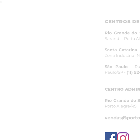
CENTROS DE
Home
Rio Grande do 
Quem Somos
Sarandi - Porto A
Produtos
Santa Catarina
-
Zona Industrial No
Suporte
São Paulo
- Ru
Paulo/SP -
(11) 5
Contato
CENTRO ADMIN
Trabalhe Conosco
Rio Grande do S
Blog
Porto Alegre/RS
vendas@porto