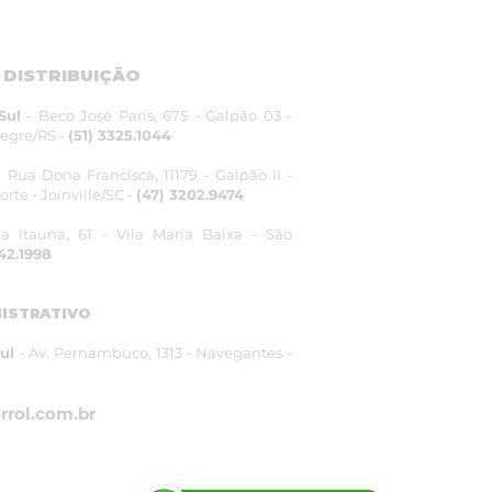
 DISTRIBUIÇÃO
Sul
- Beco José Paris, 675 - Galpão 03 -
legre/RS -
(51) 3325.1044
 Rua Dona Francisca, 11179 - Galpão II -
rte - Joinville/SC -
(47) 3202.9474
a Itauna, 61 - Vila Maria Baixa - São
242.1998
ISTRATIVO
ul
- Av. Pernambuco, 1313 - Navegantes -
rrol.com.br