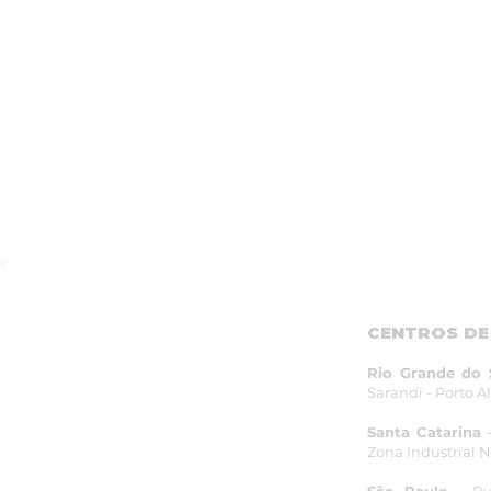
CENTROS DE
Home
Rio Grande do 
Quem Somos
Sarandi - Porto A
Produtos
Santa Catarina
-
Zona Industrial No
Suporte