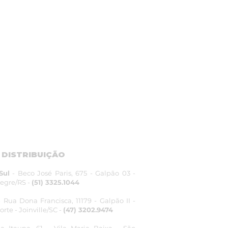
 DISTRIBUIÇÃO
Sul
- Beco José Paris, 675 - Galpão 03 -
legre/RS -
(51) 3325.1044
 Rua Dona Francisca, 11179 - Galpão II -
rte - Joinville/SC -
(47) 3202.9474