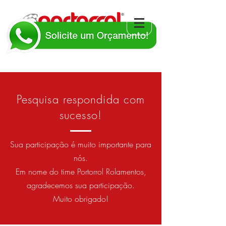
Pesquisa respondida com
sucesso!
Sua participação é muito importante para
nós.
Em nome do time Portorrol Rolamentos,
agradecemos sua participação.
Muito obrigado!