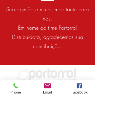
Sua opinião é muito importante para
nós.
Em nome do time Portorrol
Distribuidora, agradecemos sua
contribuição.
CENTROS DE DISTRIBUIÇÃO
Phone
Email
Facebook
Rio Grande do Sul
- Beco José Paris,
675 - Galpão 03 - Sarandi - Porto
Alegre/RS -
(51) 3325.1044
Santa Catarina
- Rua Dona Francisca,
11179 - Galpão II - Zona Industrial Norte -
Joinville/SC -
(47) 3202.9474